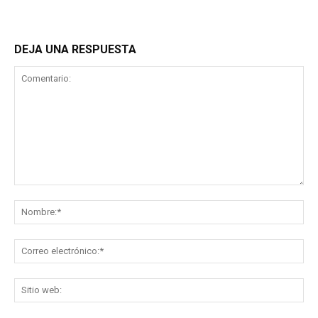
DEJA UNA RESPUESTA
Comentario:
No
Co
ele
Sit
we