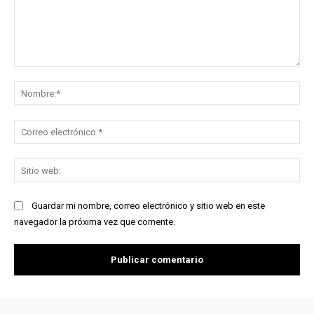
Comentario:
No
Co
ele
Sit
we
Guardar mi nombre, correo electrónico y sitio web en este
navegador la próxima vez que comente.