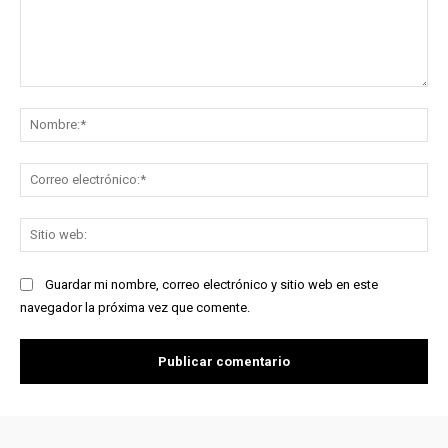
Comentario:
No
Co
ele
Sit
we
Guardar mi nombre, correo electrónico y sitio web en este
navegador la próxima vez que comente.