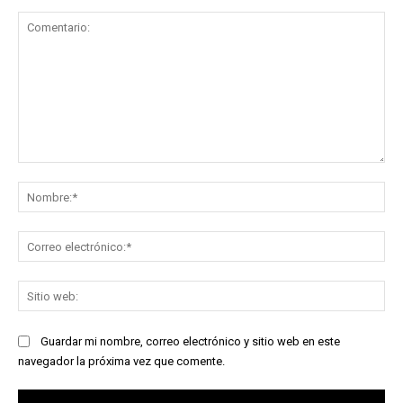
Comentario:
No
Co
ele
Sit
we
Guardar mi nombre, correo electrónico y sitio web en este
navegador la próxima vez que comente.