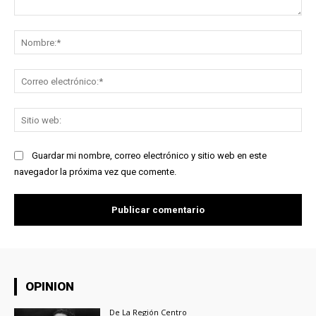
Comentario:
No
Co
ele
Sit
we
Guardar mi nombre, correo electrónico y sitio web en este
navegador la próxima vez que comente.
OPINION
De La Región Centro