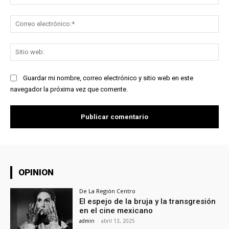
Co
ele
Sit
we
Guardar mi nombre, correo electrónico y sitio web en este
navegador la próxima vez que comente.
OPINION
De La Región Centro
El espejo de la bruja y la transgresión
en el cine mexicano
admin
-
abril 13, 2025