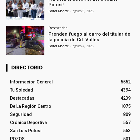
Potosí!
Editor Montse
-
agosto 5, 2026
Destacadas
Prenden fuego al carro del titular de
la policía de Cd. Valles
Editor Montse
-
agosto 4, 2026
DIRECTORIO
Informacion General
5552
Tu Soledad
4394
Destacadas
4239
De La Región Centro
1075
Seguridad
809
Crónica Deportiva
557
San Luis Potosí
553
POZOS
501