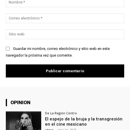
No
Co
ele
Sit
we
Guardar mi nombre, correo electrónico y sitio web en este
navegador la próxima vez que comente.
OPINION
De La Región Centro
El espejo de la bruja y la transgresión
en el cine mexicano