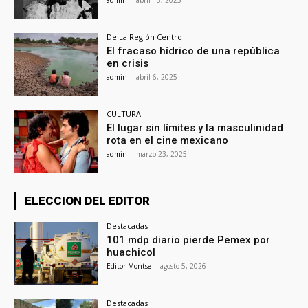
admin
-
abril 13, 2025
De La Región Centro
El fracaso hídrico de una república
en crisis
admin
-
abril 6, 2025
CULTURA
El lugar sin límites y la masculinidad
rota en el cine mexicano
admin
-
marzo 23, 2025
ELECCION DEL EDITOR
Destacadas
101 mdp diario pierde Pemex por
huachicol
Editor Montse
-
agosto 5, 2026
Destacadas