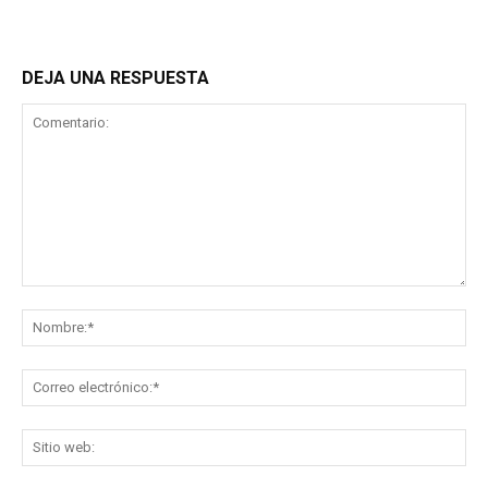
DEJA UNA RESPUESTA
Comentario:
No
Co
ele
Sit
we