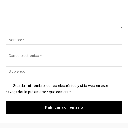
Comentario:
No
Co
ele
Sit
we
Guardar mi nombre, correo electrónico y sitio web en este
navegador la próxima vez que comente.