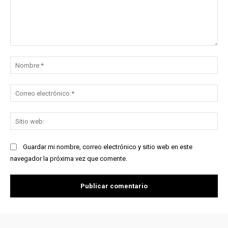
Comentario:
No
Co
ele
Sit
we
Guardar mi nombre, correo electrónico y sitio web en este
navegador la próxima vez que comente.