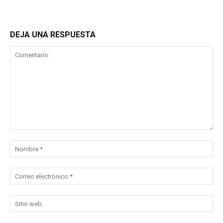
DEJA UNA RESPUESTA
Comentario:
No
Co
ele
Sit
we