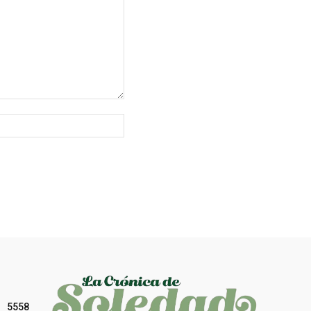
Sitio
web:
5558