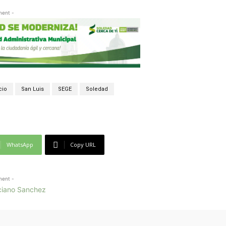
ment -
cio
San Luis
SEGE
Soledad
WhatsApp
Copy URL
ment -