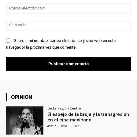
Co
ele
Sit
we
Guardar mi nombre, correo electrónico y sitio web en este
navegador la próxima vez que comente.
OPINION
De La Región Centro
El espejo de la bruja y la transgresión
en el cine mexicano
admin
-
abril 13, 2025