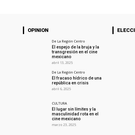
OPINION
ELECCI
De La Región Centro
El espejo de la bruja y la
transgresión en el cine
mexicano
abril 13, 2025
De La Región Centro
El fracaso hídrico de una
república en crisis
abril 6, 2025
CULTURA
El lugar sin límites y la
masculinidad rota en el
cine mexicano
marzo 23, 2025