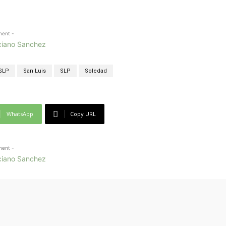
ment -
 SLP
San Luis
SLP
Soledad
WhatsApp
Copy URL
ment -