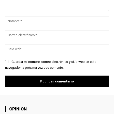
Comentario:
No
Co
ele
Sit
we
Guardar mi nombre, correo electrónico y sitio web en este
navegador la próxima vez que comente.
OPINION