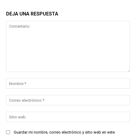
DEJA UNA RESPUESTA
Comentario:
No
Co
ele
Sit
we
Guardar mi nombre, correo electrónico y sitio web en este