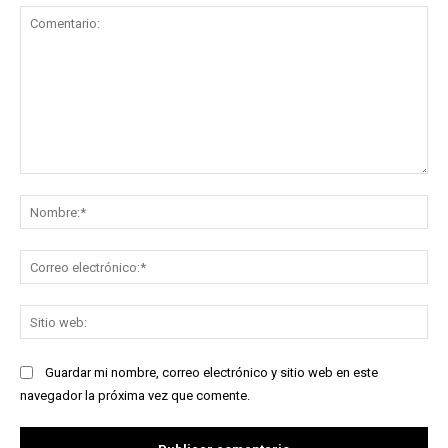
Comentario:
No
Co
ele
Sit
we
Guardar mi nombre, correo electrónico y sitio web en este
navegador la próxima vez que comente.