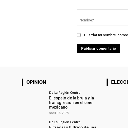
Comentario:
Guardar mi nombre, correo
OPINION
ELECCI
De La Región Centro
El espejo de la bruja y la
transgresión en el cine
mexicano
abril 13, 2025
De La Región Centro
El fracaso hídrico de una