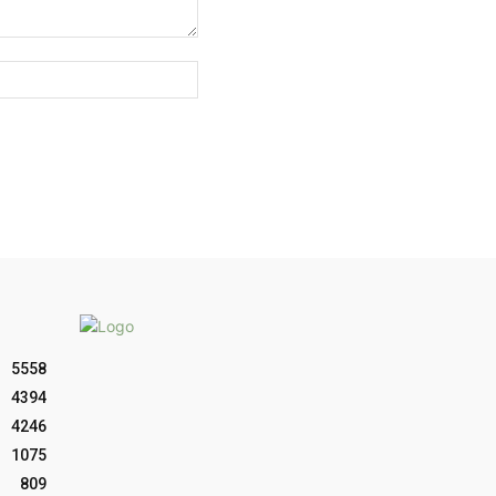
Sitio
web:
5558
4394
4246
1075
809