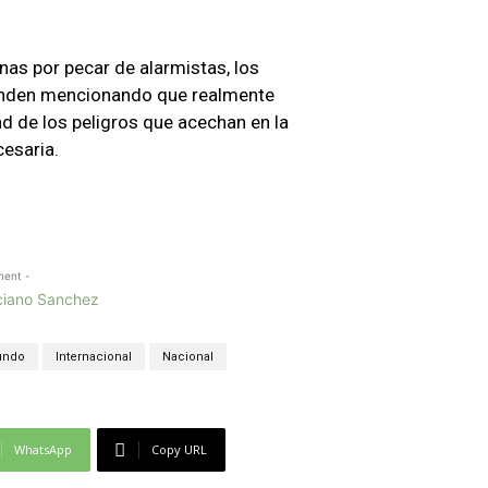
as por pecar de alarmistas, los
fienden mencionando que realmente
ad de los peligros que acechan en la
cesaria.
ment -
undo
Internacional
Nacional
WhatsApp
Copy URL