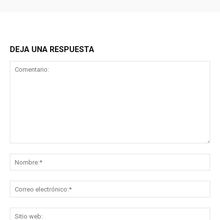
DEJA UNA RESPUESTA
Comentario:
No
Co
ele
Sit