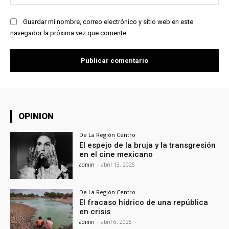
we
Guardar mi nombre, correo electrónico y sitio web en este
navegador la próxima vez que comente.
OPINION
De La Región Centro
El espejo de la bruja y la transgresión
en el cine mexicano
admin
-
abril 13, 2025
De La Región Centro
El fracaso hídrico de una república
en crisis
admin
-
abril 6, 2025