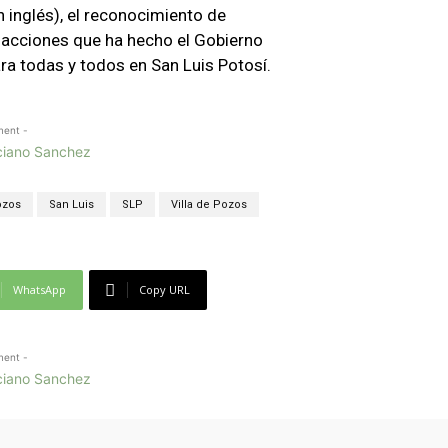
n inglés), el reconocimiento de
 acciones que ha hecho el Gobierno
ra todas y todos en San Luis Potosí.
ment -
ozos
San Luis
SLP
Villa de Pozos
WhatsApp
Copy URL
ment -