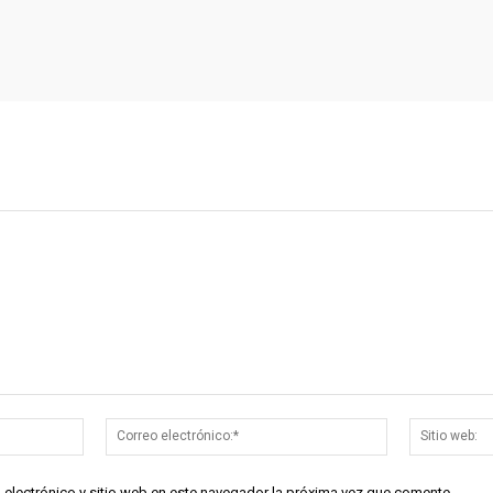
Nombre:*
Correo
electrónico:*
 electrónico y sitio web en este navegador la próxima vez que comente.