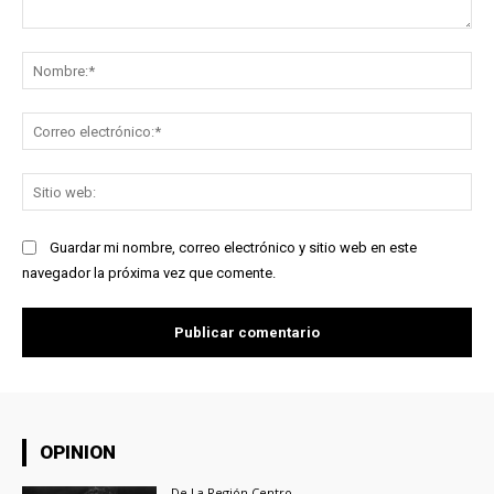
Comentario:
No
Co
ele
Sit
we
Guardar mi nombre, correo electrónico y sitio web en este
navegador la próxima vez que comente.
OPINION
De La Región Centro