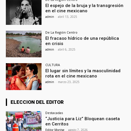
El espejo de la bruja y la transgresión
en el cine mexicano
admin
-
abril 13, 2025
De La Región Centro
El fracaso hídrico de una república
en crisis
admin
-
abril 6, 2025
CULTURA
El lugar sin límites y la masculinidad
rota en el cine mexicano
admin
-
marzo 23, 2025
ELECCION DEL EDITOR
Destacadas
“Justicia para Liz” Bloquean caseta
en Cerritos
Editor Montse
-
agosto 7, 2026