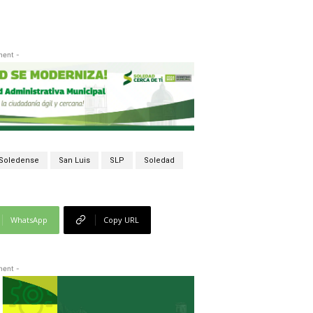
ment -
 Soledense
San Luis
SLP
Soledad
WhatsApp
Copy URL
ment -