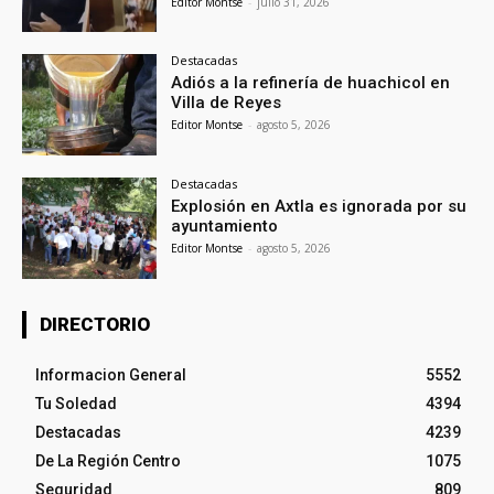
Editor Montse
-
julio 31, 2026
Destacadas
Adiós a la refinería de huachicol en
Villa de Reyes
Editor Montse
-
agosto 5, 2026
Destacadas
Explosión en Axtla es ignorada por su
ayuntamiento
Editor Montse
-
agosto 5, 2026
DIRECTORIO
Informacion General
5552
Tu Soledad
4394
Destacadas
4239
De La Región Centro
1075
Seguridad
809