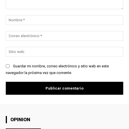
Comentario:
No
Co
ele
Sit
we
Guardar mi nombre, correo electrónico y sitio web en este
navegador la próxima vez que comente.
OPINION