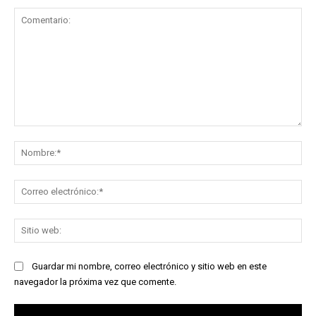
Comentario:
No
Co
ele
Sit
we
Guardar mi nombre, correo electrónico y sitio web en este
navegador la próxima vez que comente.