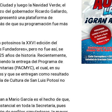
Ciudad y luego la Navidad Verde; el
zo del gobernador Ricardo Gallardo,
representó una plataforma de
emás de que su programación fue más
s potosinos la XXVI edición del
s Fundadores», pero no fue así, se
 25 años de historia. Recientemente,
umiendo la entrega del Programa de
itarias (PACMYC), el cual, en su
es y que se entregan como resultado
ía de Cultura de San Luis Potosí no
an a Mario García es el hecho de que,
stancial en toda la Secretaría, pues
n de perfiles simuladores, la mayor