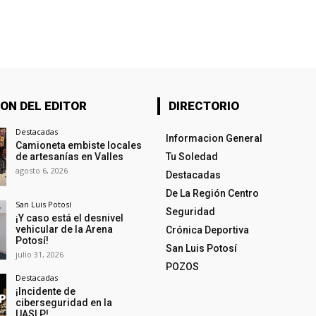
ON DEL EDITOR
DIRECTORIO
Destacadas
Informacion General
Camioneta embiste locales
de artesanías en Valles
Tu Soledad
agosto 6, 2026
Destacadas
De La Región Centro
San Luis Potosí
Seguridad
¡Y caso está el desnivel
vehicular de la Arena
Crónica Deportiva
Potosí!
San Luis Potosí
julio 31, 2026
POZOS
Destacadas
¡Incidente de
ciberseguridad en la
UASLP!