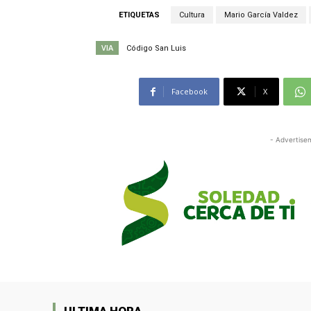
ETIQUETAS
Cultura
Mario García Valdez
VIA
Código San Luis
Facebook
X
- Advertise
ULTIMA HORA