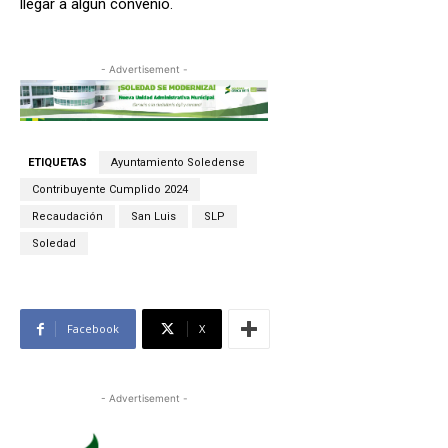
llegar a algún convenio.
- Advertisement -
ETIQUETAS
Ayuntamiento Soledense
Contribuyente Cumplido 2024
Recaudación
San Luis
SLP
Soledad
Facebook
X
- Advertisement -