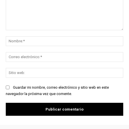
Comentario:
No
Co
ele
Sit
we
Guardar mi nombre, correo electrónico y sitio web en este
navegador la próxima vez que comente.