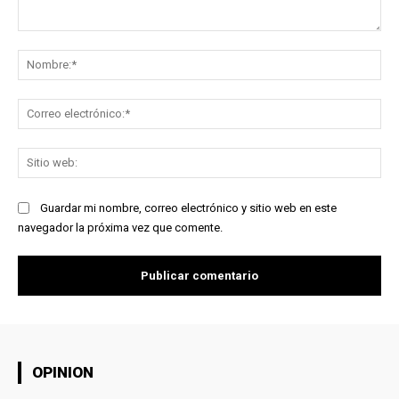
Comentario:
No
Co
ele
Sit
we
Guardar mi nombre, correo electrónico y sitio web en este
navegador la próxima vez que comente.
OPINION