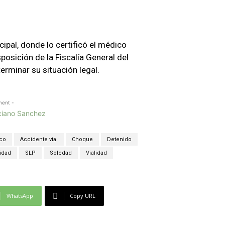
cipal, donde lo certificó el médico
posición de la Fiscalía General del
erminar su situación legal.
ment -
ico
Accidente vial
Choque
Detenido
idad
SLP
Soledad
Vialidad
WhatsApp
Copy URL