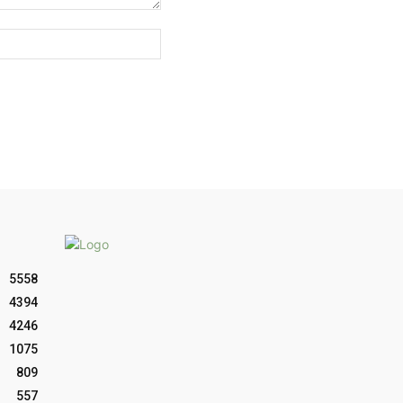
Sitio
web:
5558
4394
4246
1075
809
557