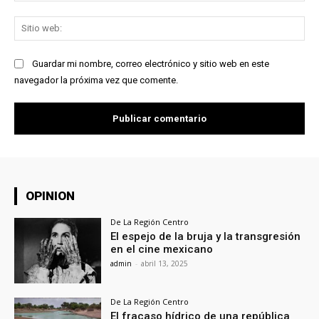
Sit
we
Guardar mi nombre, correo electrónico y sitio web en este
navegador la próxima vez que comente.
OPINION
De La Región Centro
El espejo de la bruja y la transgresión
en el cine mexicano
admin
-
abril 13, 2025
De La Región Centro
El fracaso hídrico de una república