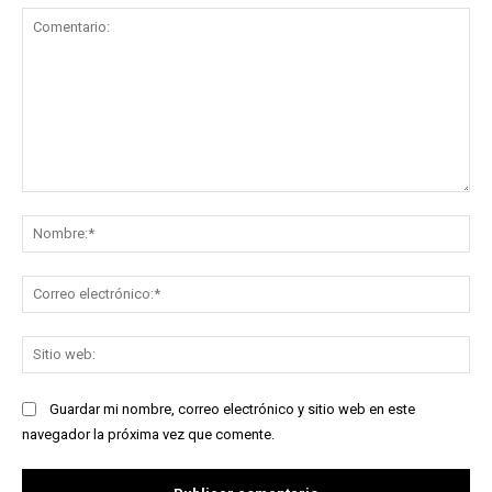
Comentario:
No
Co
ele
Sit
we
Guardar mi nombre, correo electrónico y sitio web en este
navegador la próxima vez que comente.