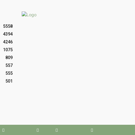
5558
4394
4246
1075
809
557
555
501
Facebook
X
WhatsApp
Youtube