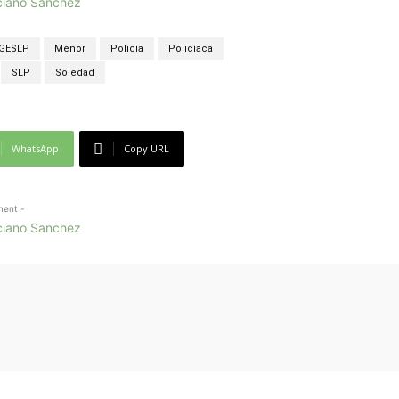
GESLP
Menor
Policía
Policíaca
SLP
Soledad
WhatsApp
Copy URL
ment -