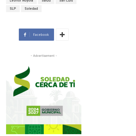
Leonor Noyola
Salud
San Luis
SLP
Soledad
Facebook
- Advertisement -