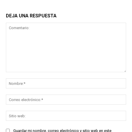
DEJA UNA RESPUESTA
Comentario:
No
Co
ele
Sit
we
Guardar mi nombre, correo electrónico y sitio web en este