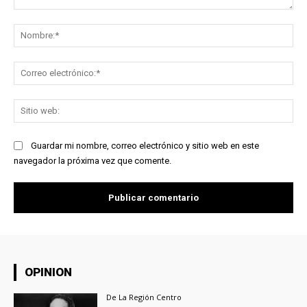
Comentario:
No
Co
ele
Sit
we
Guardar mi nombre, correo electrónico y sitio web en este
navegador la próxima vez que comente.
OPINION
De La Región Centro