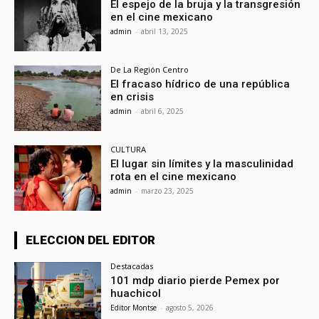
El espejo de la bruja y la transgresión
en el cine mexicano
admin
-
abril 13, 2025
De La Región Centro
El fracaso hídrico de una república
en crisis
admin
-
abril 6, 2025
CULTURA
El lugar sin límites y la masculinidad
rota en el cine mexicano
admin
-
marzo 23, 2025
ELECCION DEL EDITOR
Destacadas
101 mdp diario pierde Pemex por
huachicol
Editor Montse
-
agosto 5, 2026