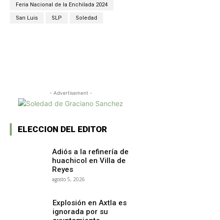
Feria Nacional de la Enchilada 2024
San Luis
SLP
Soledad
Facebook
X
WhatsApp
Copy URL
- Advertisement -
ELECCION DEL EDITOR
Adiós a la refinería de
huachicol en Villa de
Reyes
agosto 5, 2026
Explosión en Axtla es
ignorada por su