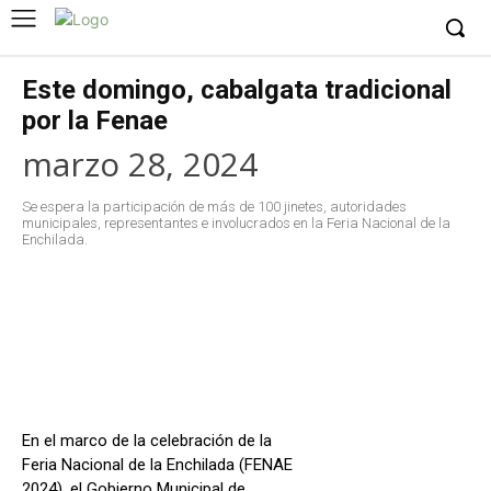
Este domingo, cabalgata tradicional
por la Fenae
marzo 28, 2024
Se espera la participación de más de 100 jinetes, autoridades
municipales, representantes e involucrados en la Feria Nacional de la
Enchilada.
Facebook
X
WhatsApp
Copy URL
En el marco de la celebración de la
Feria Nacional de la Enchilada (FENAE
2024), el Gobierno Municipal de