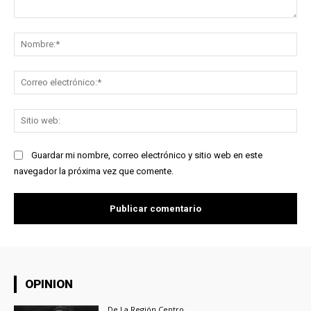
Comentario:
No
Co
ele
Sit
we
Guardar mi nombre, correo electrónico y sitio web en este
navegador la próxima vez que comente.
OPINION
De La Región Centro