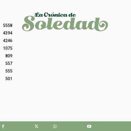
5558
4394
4246
1075
809
557
555
501
Facebook
X
WhatsApp
Youtube