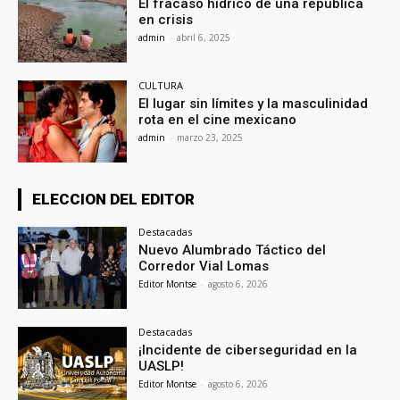
El fracaso hídrico de una república
en crisis
admin
-
abril 6, 2025
CULTURA
El lugar sin límites y la masculinidad
rota en el cine mexicano
admin
-
marzo 23, 2025
ELECCION DEL EDITOR
Destacadas
Nuevo Alumbrado Táctico del
Corredor Vial Lomas
Editor Montse
-
agosto 6, 2026
Destacadas
¡Incidente de ciberseguridad en la
UASLP!
Editor Montse
-
agosto 6, 2026