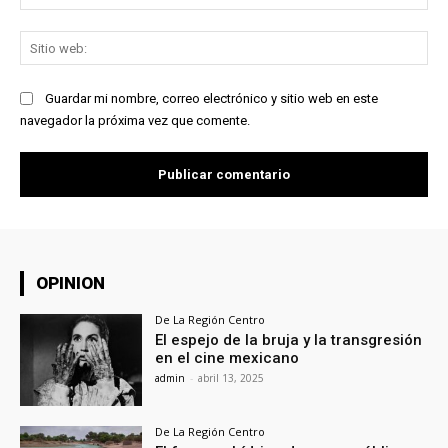
ele
Sit
we
Guardar mi nombre, correo electrónico y sitio web en este
navegador la próxima vez que comente.
OPINION
De La Región Centro
El espejo de la bruja y la transgresión
en el cine mexicano
admin
-
abril 13, 2025
De La Región Centro