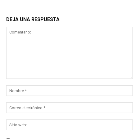
DEJA UNA RESPUESTA
Comentario:
No
Co
ele
Sit
we