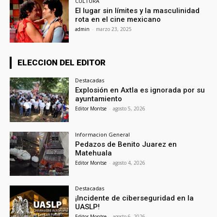
CULTURA
El lugar sin límites y la masculinidad
rota en el cine mexicano
admin
-
marzo 23, 2025
ELECCION DEL EDITOR
Destacadas
Explosión en Axtla es ignorada por su
ayuntamiento
Editor Montse
-
agosto 5, 2026
Informacion General
Pedazos de Benito Juarez en
Matehuala
Editor Montse
-
agosto 4, 2026
Destacadas
¡Incidente de ciberseguridad en la
UASLP!
Editor Montse
-
agosto 6, 2026