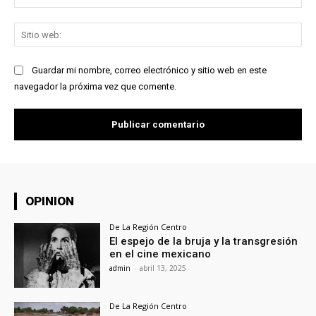
ele
Sit
we
Guardar mi nombre, correo electrónico y sitio web en este
navegador la próxima vez que comente.
OPINION
De La Región Centro
El espejo de la bruja y la transgresión
en el cine mexicano
admin
-
abril 13, 2025
De La Región Centro