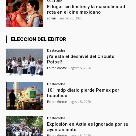
CULTURA
El lugar sin límites y la masculinidad
rota en el cine mexicano
admin
-
marzo 23, 2025
ELECCION DEL EDITOR
Destacadas
¡Ya está el desnivel del Circuito
Potosí!
Editor Montse
-
agosto 5, 2026
Destacadas
101 mdp diario pierde Pemex por
huachicol
Editor Montse
-
agosto 5, 2026
Destacadas
Explosión en Axtla es ignorada por su
ayuntamiento
Editor Montse
-
agosto 5, 2026