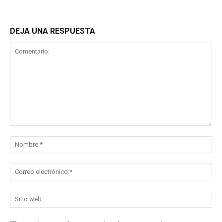
DEJA UNA RESPUESTA
Comentario:
No
Co
ele
Sit
we