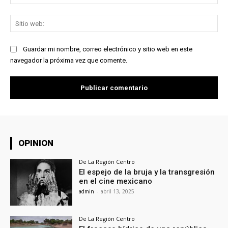
ele
Sit
we
Guardar mi nombre, correo electrónico y sitio web en este
navegador la próxima vez que comente.
OPINION
De La Región Centro
El espejo de la bruja y la transgresión
en el cine mexicano
admin
-
abril 13, 2025
De La Región Centro