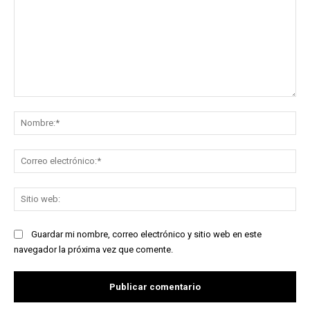
Comentario:
No
Co
ele
Sit
we
Guardar mi nombre, correo electrónico y sitio web en este
navegador la próxima vez que comente.