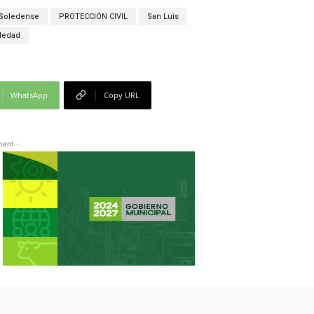
 Soledense
PROTECCIÓN CIVIL
San Luis
ledad
WhatsApp
Copy URL
ment -