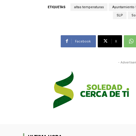
ETIQUETAS
altas temperaturas
Ayuntamiento
SLP
So
Facebook
X
- Advertise