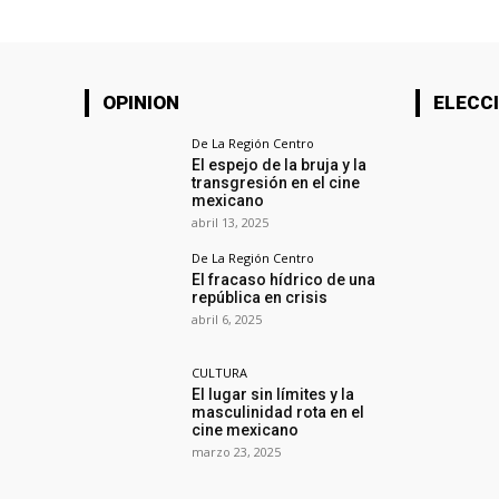
OPINION
ELECCI
De La Región Centro
El espejo de la bruja y la
transgresión en el cine
mexicano
abril 13, 2025
De La Región Centro
El fracaso hídrico de una
república en crisis
abril 6, 2025
CULTURA
El lugar sin límites y la
masculinidad rota en el
cine mexicano
marzo 23, 2025