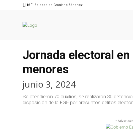
C
16
Soledad de Graciano Sánchez
Jornada electoral en 
menores
junio 3, 2024
Se atendieron 70 auxilios, se realizaron 30 detenci
disposición de la FGE por presuntos delitos elector
- Advertise