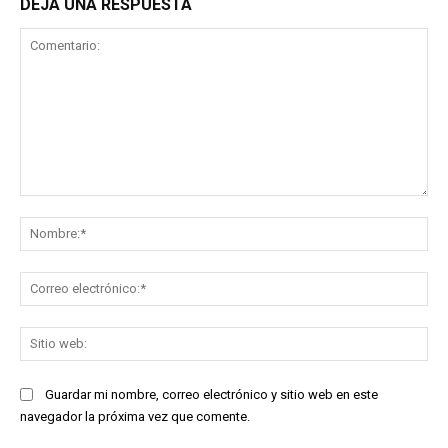
DEJA UNA RESPUESTA
Comentario:
No
Co
ele
Sit
we
Guardar mi nombre, correo electrónico y sitio web en este
navegador la próxima vez que comente.