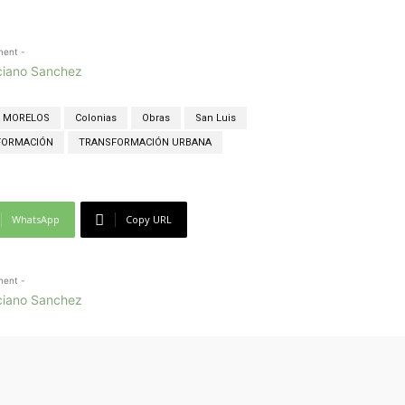
ment -
A MORELOS
Colonias
Obras
San Luis
FORMACIÓN
TRANSFORMACIÓN URBANA
WhatsApp
Copy URL
ment -