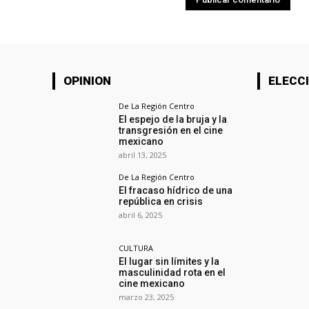
OPINION
ELECCI
De La Región Centro
El espejo de la bruja y la
transgresión en el cine
mexicano
abril 13, 2025
De La Región Centro
El fracaso hídrico de una
república en crisis
abril 6, 2025
CULTURA
El lugar sin límites y la
masculinidad rota en el
cine mexicano
marzo 23, 2025