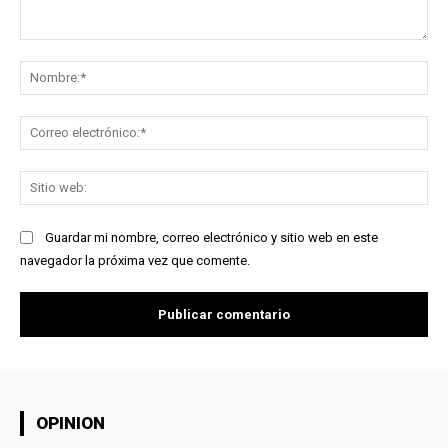
Comentario:
No
Co
ele
Sit
we
Guardar mi nombre, correo electrónico y sitio web en este
navegador la próxima vez que comente.
OPINION