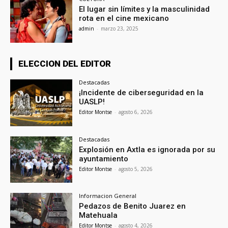
El lugar sin límites y la masculinidad
rota en el cine mexicano
admin
-
marzo 23, 2025
ELECCION DEL EDITOR
Destacadas
¡Incidente de ciberseguridad en la
UASLP!
Editor Montse
-
agosto 6, 2026
Destacadas
Explosión en Axtla es ignorada por su
ayuntamiento
Editor Montse
-
agosto 5, 2026
Informacion General
Pedazos de Benito Juarez en
Matehuala
Editor Montse
-
agosto 4, 2026