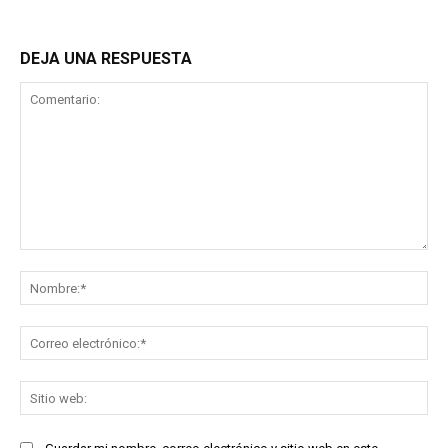
DEJA UNA RESPUESTA
Comentario:
No
Co
ele
Sit
we