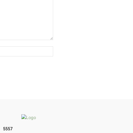
Sitio
web:
5557